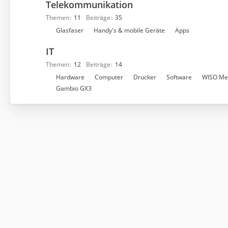
Telekommunikation
Themen
11
Beiträge
35
U
Glasfaser
Handy's & mobile Geräte
Apps
n
IT
t
e
Themen
12
Beiträge
14
r
U
Hardware
Computer
Drucker
Software
WISO Me
f
n
Gambio GX3
o
t
r
e
e
r
n
f
o
r
e
n